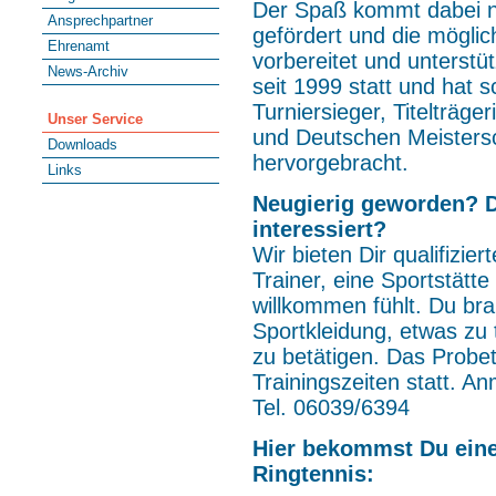
Der Spaß kommt dabei ni
Ansprechpartner
gefördert und die mögli
Ehrenamt
vorbereitet und unterstü
News-Archiv
seit 1999 statt und hat 
Turniersieger, Titelträge
Unser Service
und Deutschen Meistersc
Downloads
hervorgebracht.
Links
Neugierig geworden? D
interessiert?
Wir bieten Dir qualifizie
Trainer, eine Sportstätt
willkommen fühlt. Du br
Sportkleidung, etwas zu t
zu betätigen. Das Probet
Trainingszeiten statt. An
Tel. 06039/6394
Hier bekommst Du eine
Ringtennis: