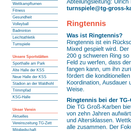
Abteilungsleitung: Ulrich
Wettkampfturnen
turnspiele@tg-gross-k
Fitness
Gesundheit
Ringtennis
Volleyball
Badminton
Was ist Ringtennis?
Leichtathletik
Ringtennis ist ein Rücksc
Turnspiele
Mixed gespielt wird. Der
200 g schweren Ring so 
Unsere Sportstätten
Feld zu werfen, dass de
Sporthalle am Park
fangen kann, um ihn zurü
Alte Halle der KSS
fördert die konditionelle
Neue Halle der KSS
Koordination, Ausdauer u
Stadion an der Waldhohl
Weise.
Trimmpfad
KSG-Halle
Ringtennis bei der TG
Die TG Groß-Karben biete
Unser Verein
von zehn Jahren aufwärts
Aktuelles
und Altersklassen. Wettk
Vereinszeitung TG-Zett
alle zusammen. Der Fokus
Mitgliedschaft