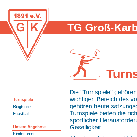
TG Groß-Karb
Turns
Die "Turnspiele" gehöre
wichtigen Bereich des v
Turnspiele
gehören heute satzung
Ringtennis
Turnspiele bieten die ric
Faustball
sportlicher Herausforderu
Geselligkeit.
Unsere Angebote
Kinderturnen