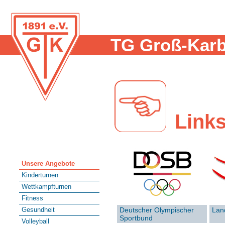
TG Groß-Karb
Link
Unsere Angebote
Kinderturnen
Wettkampfturnen
Fitness
Gesundheit
Deutscher Olympischer
Lan
Sportbund
Volleyball